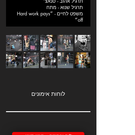
תרגיל אהוב - סנאצ'
תרגיל שנוא - מתח
משפט לחיים - ״Hard work pays
off״
לוחות אימונים